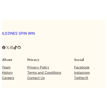
ILDZINES SPIN WIN
Facebook
X
Instagram
TikTok
GitHub
About
Privacy
Social
Team
Privacy Policy
Facebook
History
Terms and Conditions
Instagram
Careers
Contact Us
Twitter/X