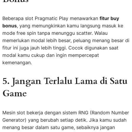
Beberapa slot Pragmatic Play menawarkan
fitur buy
bonus
, yang memungkinkan kamu langsung masuk ke
mode free spin tanpa menunggu scatter. Walau
memerlukan modal lebih besar, peluang menang besar di
fitur ini juga jauh lebih tinggi. Cocok digunakan saat
modal kamu cukup dan ingin mempercepat
kemenangan.
5. Jangan Terlalu Lama di Satu
Game
Mesin slot bekerja dengan sistem RNG (Random Number
Generator) yang berubah setiap detik. Jika kamu sudah
menang besar dalam satu game, sebaiknya jangan