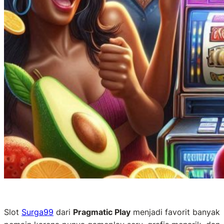
Slot
Surga99
dari
Pragmatic Play
menjadi favorit banyak