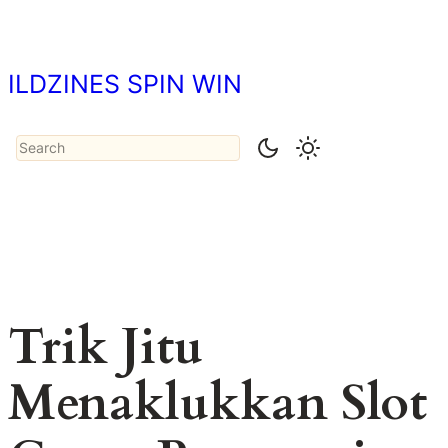
Lewati
ke
konten
ILDZINES SPIN WIN
Search
Trik Jitu
Menaklukkan Slot