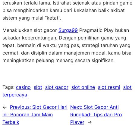
teruskan terlalu lama. Istirahat sejenak atau pindah game
bisa menghindarkan kamu dari kekalahan balik akibat
sistem yang mulai “ketat”.
Menaklukkan slot gacor
Surga99
Pragmatic Play bukan
sekadar keberuntungan. Dengan pemilihan game yang
tepat, bermain di waktu yang pas, strategi taruhan yang
cermat, dan disiplin dalam manajemen modal, kamu bisa
meningkatkan peluang menang secara signifikan.
Tags:
casino
slot
slot gacor
slot online
slot resmi
slot
terpercaya
←
Previous:
Slot Gacor Hari
Next:
Slot Gacor Anti
Ini: Bocoran Jam Main
Rungkad: Tips dari Pro
Terbaik
Player
→