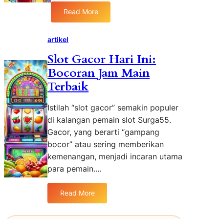
n
e
d
Read More
:
s
a
T
a
s
r
artikel
r
i
i
d
G
Slot Gacor Hari Ini:
k
i
a
Bocoran Jam Main
J
S
m
i
Terbaik
l
e
t
o
P
u
t
Istilah “slot gacor” semakin populer
a
M
O
di kalangan pemain slot Surga55.
l
e
n
i
Gacor, yang berarti “gampang
n
l
n
bocor” atau sering memberikan
a
i
g
kemenangan, menjadi incaran utama
k
n
M
l
para pemain.…
e
e
u
:
n
k
T
Read More
g
:
k
i
u
S
a
p
n
l