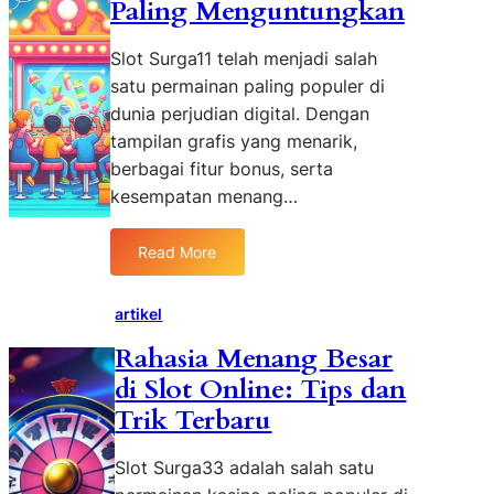
Paling Menguntungkan
Slot Surga11 telah menjadi salah
satu permainan paling populer di
dunia perjudian digital. Dengan
tampilan grafis yang menarik,
berbagai fitur bonus, serta
kesempatan menang…
Read More
:
S
l
artikel
o
Rahasia Menang Besar
t
di Slot Online: Tips dan
O
n
Trik Terbaru
l
i
Slot Surga33 adalah salah satu
n