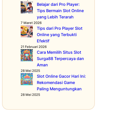
Belajar dari Pro Player:
Tips Bermain Slot Online
yang Lebih Terarah
7 Maret 2026
Tips dari Pro Player Slot
Online yang Terbukti
Efektif
21 Februari 2026
Cara Memilih Situs Slot
Surga88 Terpercaya dan
Aman
28 Mei 2025
Slot Online Gacor Hari Ini:
Rekomendasi Game
Paling Menguntungkan
28 Mei 2025