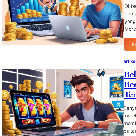
Di ba
pema
yang
Mere
R
artike
Bel
Be
Te
Banya
merek
memb
buka