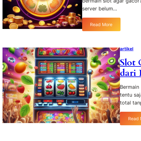
bermain slot agar gacor?
a
n
P
server belum…
i
a
a
n
n
l
S
g
Read More
:
i
l
B
S
n
o
e
l
g
t
s
o
M
artikel
O
a
t
e
n
r
Slot
G
n
l
d
a
g
dari 
i
i
c
u
n
S
o
n
e
l
Bermain 
r
t
d
o
tentu sa
P
u
a
t
total ta
a
n
n
O
g
g
C
n
i
k
Read 
a
l
:
,
a
r
i
S
n
a
n
l
i
M
e