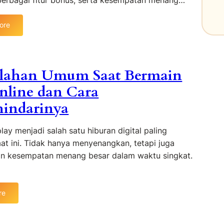
l
n
i
e
n
ore
y
e
a
y
n
a
g
n
alahan Umum Saat Bermain
T
g
nline dan Cara
e
L
r
e
indarinya
b
b
u
i
lay menjadi salah satu hiburan digital paling
k
h
at ini. Tidak hanya menyenangkan, tetapi juga
t
T
i
 kesempatan menang besar dalam waktu singkat.
e
E
r
f
a
e
r
re
k
a
t
h
i