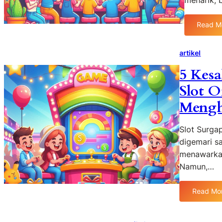
S
i
t
Read M
:
u
S
s
l
artikel
S
o
l
5 Kes
t
o
O
Slot O
t
n
S
Mengh
l
u
i
r
n
Slot Surgap
g
e
digemari sa
a
G
menawarkan
8
a
8
Namun,…
c
T
o
e
Read Mo
r
:
r
H
5
p
a
K
e