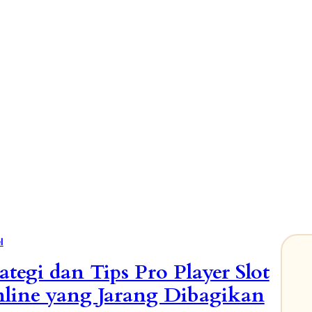
l
rategi dan Tips Pro Player Slot
line yang Jarang Dibagikan