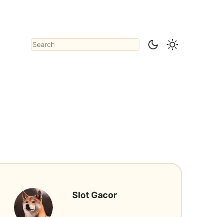
Search
Slot Gacor