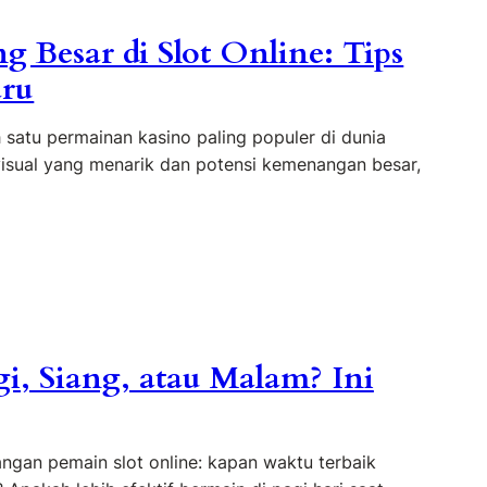
f
 Besar di Slot Online: Tips
aru
 satu permainan kasino paling populer di dunia
 visual yang menarik dan potensi kemenangan besar,
gi, Siang, atau Malam? Ini
angan pemain slot online: kapan waktu terbaik