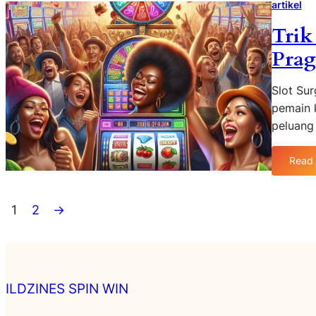
artikel
a
e
:
t
n
Trik
n
T
g
g
i
Prag
,
h
p
a
i
s
t
Slot Sur
n
d
r
a
d
pemain 
a
u
a
n
peluang
M
r
T
t
a
i
r
i
Read
l
n
i
a
y
k
m
a
T
1
2
→
?
i
e
I
r
n
b
i
i
a
R
r
:
ILDZINES SPIN WIN
i
u
s
i