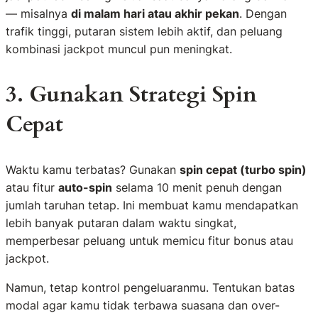
— misalnya
di malam hari atau akhir pekan
. Dengan
trafik tinggi, putaran sistem lebih aktif, dan peluang
kombinasi jackpot muncul pun meningkat.
3. Gunakan Strategi Spin
Cepat
Waktu kamu terbatas? Gunakan
spin cepat (turbo spin)
atau fitur
auto-spin
selama 10 menit penuh dengan
jumlah taruhan tetap. Ini membuat kamu mendapatkan
lebih banyak putaran dalam waktu singkat,
memperbesar peluang untuk memicu fitur bonus atau
jackpot.
Namun, tetap kontrol pengeluaranmu. Tentukan batas
modal agar kamu tidak terbawa suasana dan over-