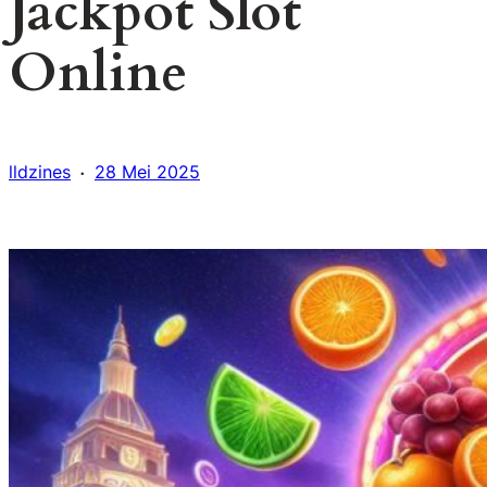
Jackpot Slot
Online
·
lldzines
28 Mei 2025