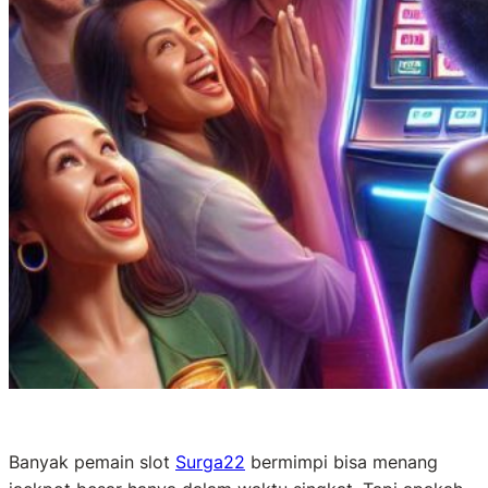
Banyak pemain slot
Surga22
bermimpi bisa menang