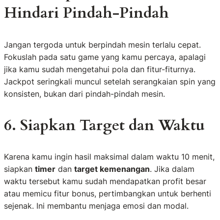
Hindari Pindah-Pindah
Jangan tergoda untuk berpindah mesin terlalu cepat.
Fokuslah pada satu game yang kamu percaya, apalagi
jika kamu sudah mengetahui pola dan fitur-fiturnya.
Jackpot seringkali muncul setelah serangkaian spin yang
konsisten, bukan dari pindah-pindah mesin.
6. Siapkan Target dan Waktu
Karena kamu ingin hasil maksimal dalam waktu 10 menit,
siapkan
timer
dan
target kemenangan
. Jika dalam
waktu tersebut kamu sudah mendapatkan profit besar
atau memicu fitur bonus, pertimbangkan untuk berhenti
sejenak. Ini membantu menjaga emosi dan modal.