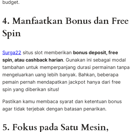
budget.
4. Manfaatkan Bonus dan Free
Spin
Surga22
situs slot memberikan
bonus deposit, free
spin, atau cashback harian
. Gunakan ini sebagai modal
tambahan untuk memperpanjang durasi permainan tanpa
mengeluarkan uang lebih banyak. Bahkan, beberapa
pemain pernah mendapatkan jackpot hanya dari free
spin yang diberikan situs!
Pastikan kamu membaca syarat dan ketentuan bonus
agar tidak terjebak dengan batasan penarikan.
5. Fokus pada Satu Mesin,