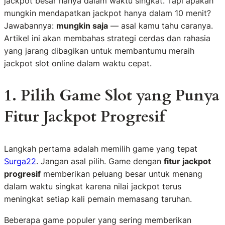
jackpot besar hanya dalam waktu singkat. Tapi apakah
mungkin mendapatkan jackpot hanya dalam 10 menit?
Jawabannya:
mungkin saja
— asal kamu tahu caranya.
Artikel ini akan membahas strategi cerdas dan rahasia
yang jarang dibagikan untuk membantumu meraih
jackpot slot online dalam waktu cepat.
1. Pilih Game Slot yang Punya
Fitur Jackpot Progresif
Langkah pertama adalah memilih game yang tepat
Surga22
. Jangan asal pilih. Game dengan
fitur jackpot
progresif
memberikan peluang besar untuk menang
dalam waktu singkat karena nilai jackpot terus
meningkat setiap kali pemain memasang taruhan.
Beberapa game populer yang sering memberikan