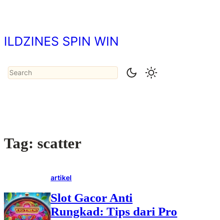
Lewati
ke
konten
ILDZINES SPIN WIN
Search
Tag:
scatter
artikel
Slot Gacor Anti
Rungkad: Tips dari Pro