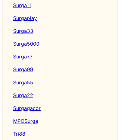
n
Surga11
t
i
Surgaplay
R
u
Surga33
n
g
Surga5000
k
Surga77
a
d
Surga99
:
T
Surga55
i
p
Surga22
s
d
Surgagacor
a
r
MPOSurga
i
P
Tri88
r